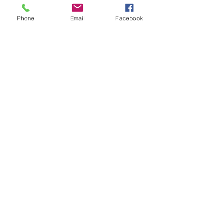
jedes Jahr
Phone
Email
Facebook
Sofort kaufen
100€
€
100
jedes Jahr
Sofort kaufen