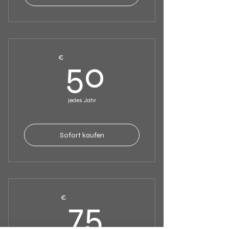
50€
€
50
jedes Jahr
Sofort kaufen
75€
€
75