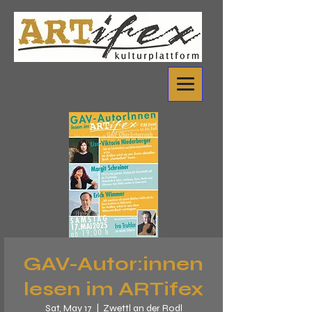
GAV-Autor:innen
lesen im ARTifex
Sat, May 17
  |  
Zwettl an der Rodl