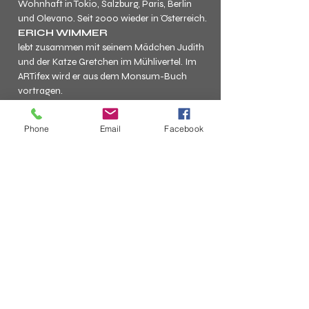
Wohnhaft in Tokio, Salzburg, Paris, Berlin 
und Olevano. Seit 2000 wieder in Österreich.
ERICH WIMMER
lebt zusammen mit seinem Mädchen Judith 
und der Katze Gretchen im Mühlivertel. Im 
ARTifex wird er aus dem Monsum-Buch 
vortragen.
Umrahmt wird die Lesung von 
Ivo 
Phone
Email
Facebook
Truhlar 
an seiner Gitarre.
Für unserer Linzer Gäste gibt es auch wieder 
ein 
Shuttle-Service mit Abfahrt 
und Ankunft am Hauptplatz
!