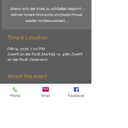
„Wenn sich der Kreis zu schließen beginnt -
kehren innere Wünsche und Bedürfnisse
wieder ins Bewusstsein. „
Time & Location
Feb 14, 2026, 7:00 PM
Zwettl an der Rodl, Marktpl. 10, 4180 Zwettl
an der Rodl, Österreich
About the event
von Angesicht zu Angesicht
Phone
Email
Facebook
Menschen - vorwiegend Köpfe und 
Gesichter - Acryl und Öl