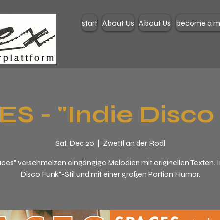
start
About Us
About Us
become a 
S - "Indie Disco
Sat, Dec 20
  |  
Zwettl an der Rodl
aces" verschmelzen eingängige Melodien mit originellen Texten. I
Disco Funk"-Stil und mit einer großen Portion Humor.