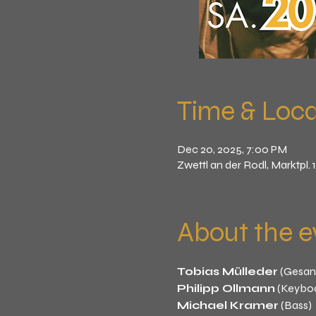
Time & Loca
Dec 20, 2025, 7:00 PM
Zwettl an der Rodl, Marktpl. 
About the e
Tobias Mülleder
 (Gesang
Philipp Ollmann
 (Keybo
Michael Kramer
 (Bass)