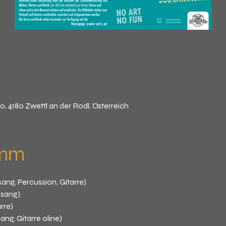
10, 4180 Zwettl an der Rodl, Österreich
amm
ng, Percussion, Gitarre)
esang)
rre)
ng, Gitarre oline)