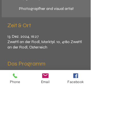
Photograpfher and visual artist
Zeit & Ort
13. Dez. 2024, 16:27
Zwettl an der Rodl, Marktpl. 10, 4180 Zwettl
an der Rodl, Österreich
Das Programm
Phone
Email
Facebook
info@artifex.contact
+43 676 4272102
4180 Zwettl a.d. Rodl, Marktplatz 10