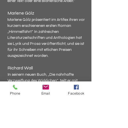
einer Text oder eine bildnerische Arbeit."
Marlene Gölz
Marlene Gölz präsentiert im Artifex ihren vor 
kurzem erschienenen ersten Roman 
„Himmelfahrt" In zahlreichen 
Literaturzeitschriften und Anthologien hat 
sie Lyrik und Prosa veröftentlicht, und sie ist 
für ihr Schreiben mit etlichen Preisen 
ausgezeichnet worden.
Richard Wall
In seinem neuen Buch, „Die nahrhafte 
Verzweiflung des Wirklichen", teilt er mit 
den Leserinnen und Lesern seine 
Beobachtungen der disruptiven 
Phone
Email
Facebook
Veränderungen im Kleinen wie im Großen.
Ausstellung von
:
Wolfgang Wöss – Aquarell
Andreas Morath – Malerei