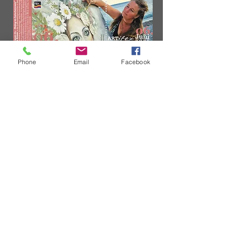
Phone
Email
Facebook
info@artifex.contact
+43 676 4272102
4180 Zwettl a.d. Rodl, Marktplatz 10
Impressum & Datenschutz
Webdesign: Rainer Lenzenweger