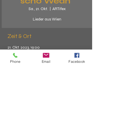
scho Wean"
Sa., 21. Okt.
  |  
ARTifex
Lieder aus Wien
Zeit & Ort
21. Okt. 2023, 19:00
ARTifex, Marktpl. 4, 4180 Zwettl an der Rodl,
Österreich
Phone
Email
Facebook
info@artifex.contact
+43 676 4272102
4180 Zwettl a.d. Rodl, Marktplatz 10
Impressum & Datenschutz
Webdesign: Rainer Lenzenweger