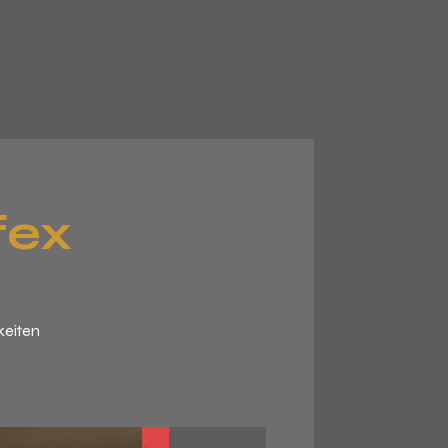
fex
keiten