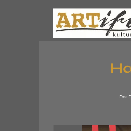
Ha
Das D