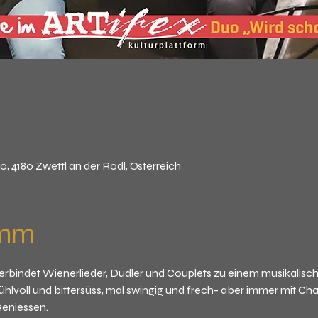
10, 4180 Zwettl an der Rodl, Österreich
amm
rbindet Wienerlieder, Dudler und Couplets zu einem musikalisc
ühlvoll und bittersüss, mal swingig und frech- aber immer mit C
eniessen.